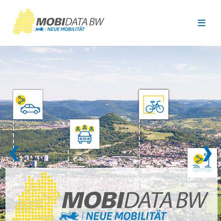
Überspringen zum Hauptinhalt
❮
❯