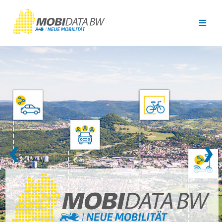
Überspringen zum Hauptinhalt
❮
❯