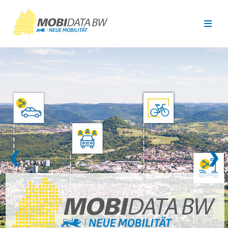
Überspringen zum Hauptinhalt
❮
❯