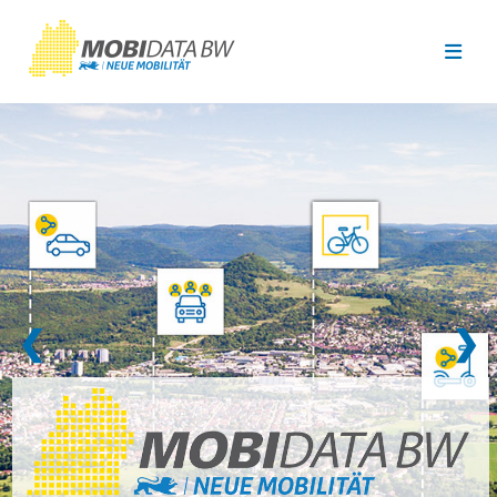
Überspringen zum Hauptinhalt
❮
❯