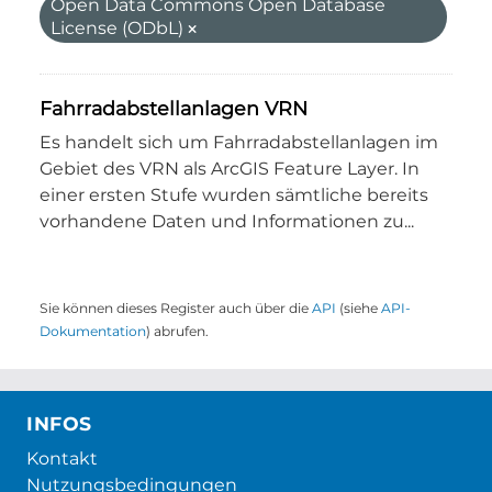
Open Data Commons Open Database
License (ODbL)
Fahrradabstellanlagen VRN
Es handelt sich um Fahrradabstellanlagen im
Gebiet des VRN als ArcGIS Feature Layer. In
einer ersten Stufe wurden sämtliche bereits
vorhandene Daten und Informationen zu...
Sie können dieses Register auch über die
API
(siehe
API-
Dokumentation
) abrufen.
INFOS
Kontakt
Nutzungsbedingungen