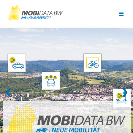
Überspringen zum Hauptinhalt
❮
❯