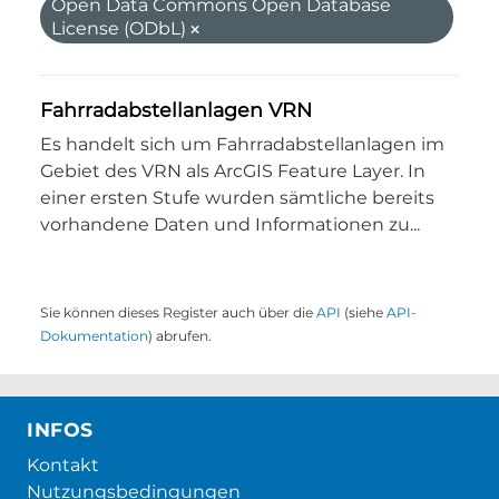
Open Data Commons Open Database
License (ODbL)
Fahrradabstellanlagen VRN
Es handelt sich um Fahrradabstellanlagen im
Gebiet des VRN als ArcGIS Feature Layer. In
einer ersten Stufe wurden sämtliche bereits
vorhandene Daten und Informationen zu...
Sie können dieses Register auch über die
API
(siehe
API-
Dokumentation
) abrufen.
INFOS
Kontakt
Nutzungsbedingungen