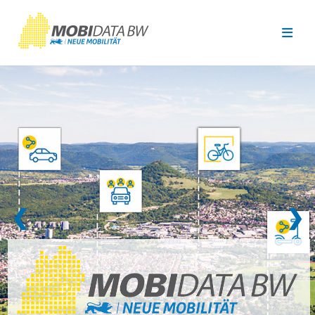
Überspringen zum Hauptinhalt
❮
❯