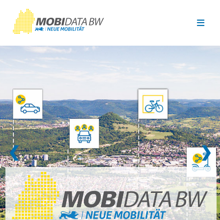
Überspringen zum Hauptinhalt
❮
❯