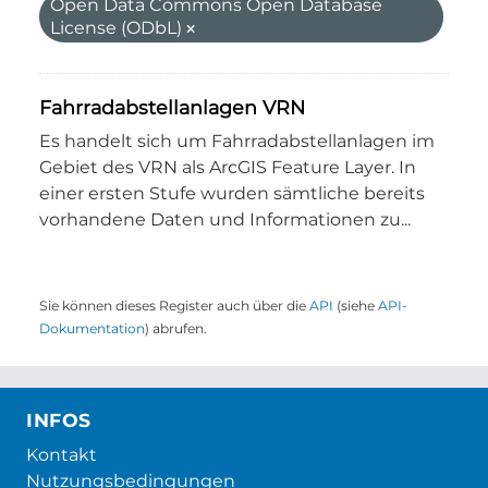
Open Data Commons Open Database
License (ODbL)
Fahrradabstellanlagen VRN
Es handelt sich um Fahrradabstellanlagen im
Gebiet des VRN als ArcGIS Feature Layer. In
einer ersten Stufe wurden sämtliche bereits
vorhandene Daten und Informationen zu...
Sie können dieses Register auch über die
API
(siehe
API-
Dokumentation
) abrufen.
INFOS
Kontakt
Nutzungsbedingungen