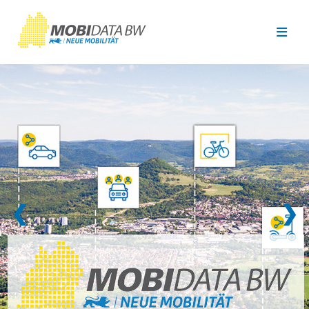
Überspringen zum Hauptinhalt
❮
❯