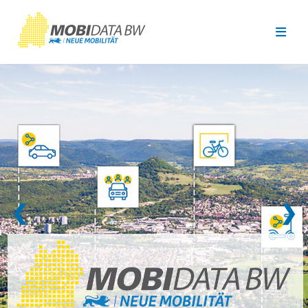
Überspringen zum Hauptinhalt
❮
❯