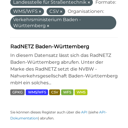
Landesstelle für Straßentechnik
Formate:
WMS/WFS
CSV
Organisationen:
Verkehrsministerium Baden -
Württemberg
RadNETZ Baden-Württemberg
In diesem Datensatz lässt sich das RadNETZ
Baden-Württemberg abrufen. Unter der
Marke des RadNETZ setzt die NVBW -
Nahverkehrsgesellschaft Baden-Württemberg
mbH ein solches...
GPKG
WMS/WFS
CSV
WFS
WMS
Sie können dieses Register auch über die
API
(siehe
API-
Dokumentation
) abrufen.