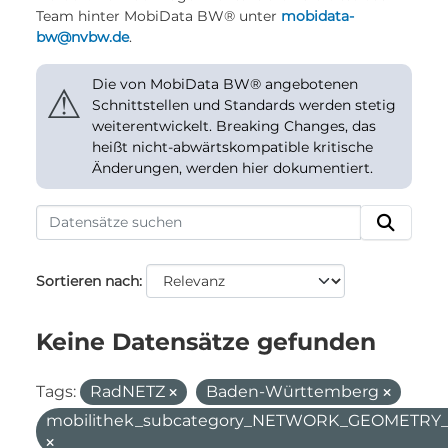
Team hinter MobiData BW® unter
mobidata-
bw@nvbw.de
.
Die von MobiData BW® angebotenen
⚠
Schnittstellen und Standards werden stetig
weiterentwickelt. Breaking Changes, das
heißt nicht-abwärtskompatible kritische
Änderungen, werden hier dokumentiert.
Sortieren nach
Keine Datensätze gefunden
Tags:
RadNETZ
Baden-Württemberg
mobilithek_subcategory_NETWORK_GEOMETR