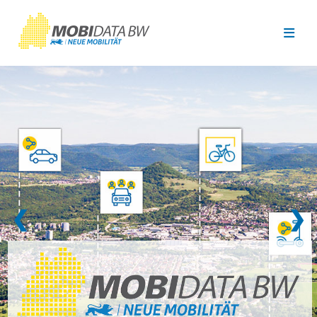
Überspringen zum Hauptinhalt
❮
❯