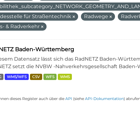
bilithek_subcategory_NETWORK_GEOMETRY_AND_L
desstelle für Straßentechnik
Radwege
Radver
s- & Radverkehr
NETZ Baden-Württemberg
iesem Datensatz lässt sich das RadNETZ Baden-Württem
ETZ setzt die NVBW -Nahverkehrsgesellschaft Baden-W
G
WMS/WFS
CSV
WFS
WMS
nnen dieses Register auch über die
API
(siehe
API-Dokumentation
) abrufen