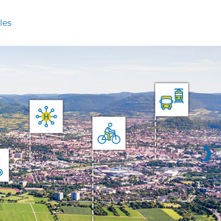
les
❯