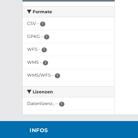
Formate
CSV
-
1
GPKG
-
1
WFS
-
1
WMS
-
1
WMS/WFS
-
1
Lizenzen
Datenlizenz...
-
1
INFOS