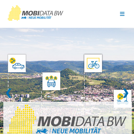
Überspringen zum Hauptinhalt
❮
❯