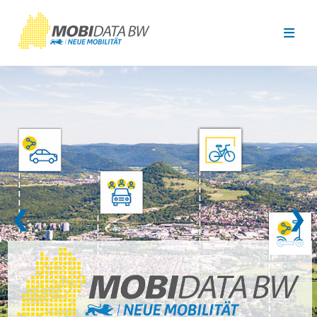
Überspringen zum Hauptinhalt
❮
❯