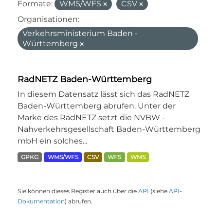
Formate:
WMS/WFS
CSV
Organisationen:
Verkehrsministerium Baden -
Württemberg
RadNETZ Baden-Württemberg
In diesem Datensatz lässt sich das RadNETZ
Baden-Württemberg abrufen. Unter der
Marke des RadNETZ setzt die NVBW -
Nahverkehrsgesellschaft Baden-Württemberg
mbH ein solches...
GPKG
WMS/WFS
CSV
WFS
WMS
Sie können dieses Register auch über die
API
(siehe
API-
Dokumentation
) abrufen.