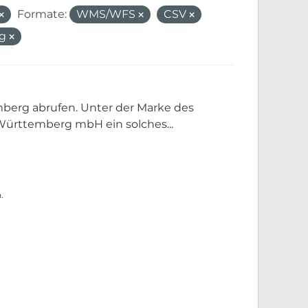
Formate:
WMS/WFS
CSV
rg
berg abrufen. Unter der Marke des
ürttemberg mbH ein solches...
.