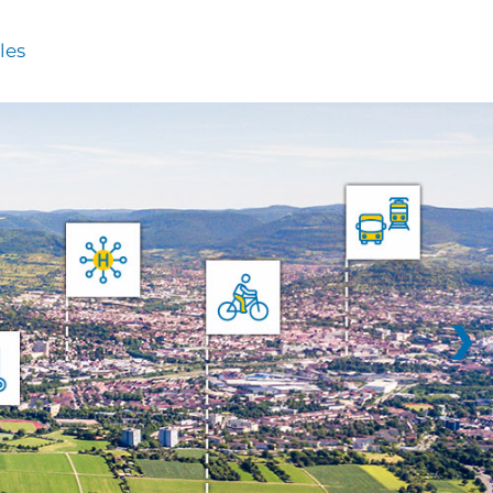
les
❯