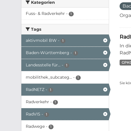
Kategorien
Ba
Fuss- & Radverkehr
-
1
Orga
Tags
Rad
aktivmobil BW
-
1
In d
Baden-Württemberg
-
RadN
1
GPK
Landesstelle für...
-
1
mobilithek_subcateg...
-
1
Sie kö
RadNETZ
-
1
Radverkehr
-
1
RadVIS
-
1
Radwege
-
1