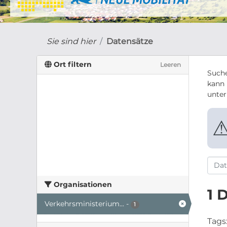
Sie sind hier
Datensätze
Ort filtern
Leeren
Suche
kann 
unte
Organisationen
1 
Verkehrsministerium...
-
1
Tags