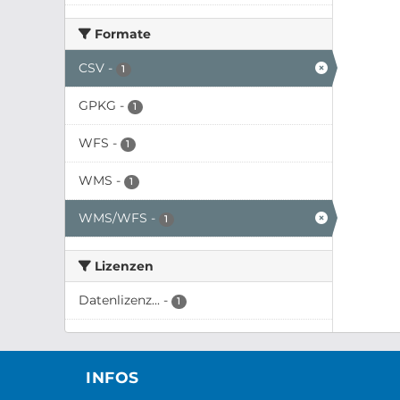
Formate
CSV
-
1
GPKG
-
1
WFS
-
1
WMS
-
1
WMS/WFS
-
1
Lizenzen
Datenlizenz...
-
1
INFOS