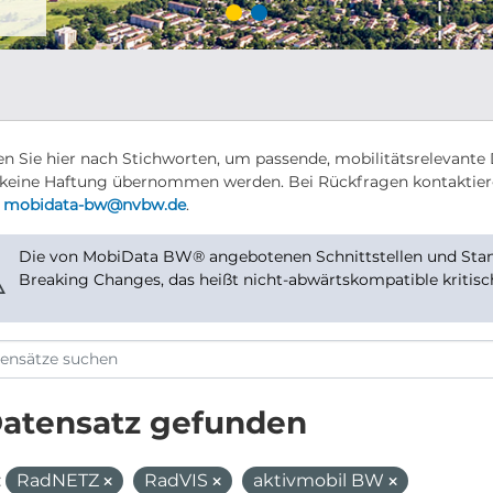
n Sie hier nach Stichworten, um passende, mobilitätsrelevante 
keine Haftung übernommen werden. Bei Rückfragen kontaktier
r
mobidata-bw@nvbw.de
.
Die von MobiData BW® angebotenen Schnittstellen und Stand
⚠
Breaking Changes, das heißt nicht-abwärtskompatible kritis
Datensatz gefunden
:
RadNETZ
RadVIS
aktivmobil BW