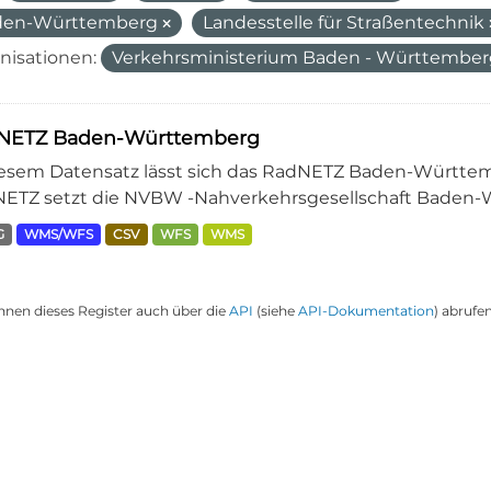
den-Württemberg
Landesstelle für Straßentechnik
nisationen:
Verkehrsministerium Baden - Württembe
NETZ Baden-Württemberg
iesem Datensatz lässt sich das RadNETZ Baden-Württem
ETZ setzt die NVBW -Nahverkehrsgesellschaft Baden-W
G
WMS/WFS
CSV
WFS
WMS
nnen dieses Register auch über die
API
(siehe
API-Dokumentation
) abrufen