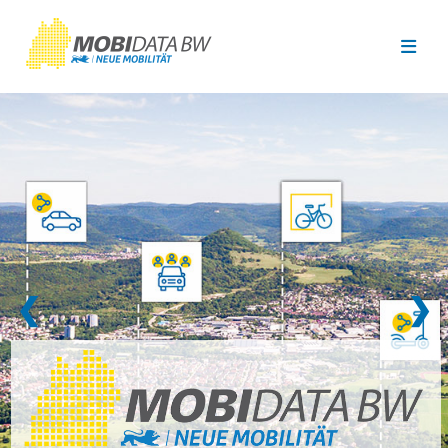
Überspringen zum Hauptinhalt
❮
❯