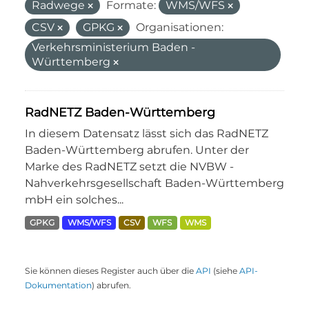
Radwege
Formate:
WMS/WFS
CSV
GPKG
Organisationen:
Verkehrsministerium Baden -
Württemberg
RadNETZ Baden-Württemberg
In diesem Datensatz lässt sich das RadNETZ
Baden-Württemberg abrufen. Unter der
Marke des RadNETZ setzt die NVBW -
Nahverkehrsgesellschaft Baden-Württemberg
mbH ein solches...
GPKG
WMS/WFS
CSV
WFS
WMS
Sie können dieses Register auch über die
API
(siehe
API-
Dokumentation
) abrufen.