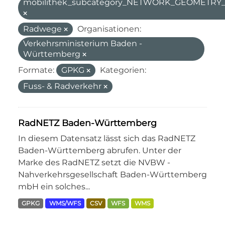
mobilithek_subcategory_NETWORK_GEOMETR
Radwege
Organisationen:
Verkehrsministerium Baden -
Württemberg
Formate:
GPKG
Kategorien:
Fuss- & Radverkehr
RadNETZ Baden-Württemberg
In diesem Datensatz lässt sich das RadNETZ
Baden-Württemberg abrufen. Unter der
Marke des RadNETZ setzt die NVBW -
Nahverkehrsgesellschaft Baden-Württemberg
mbH ein solches...
GPKG
WMS/WFS
CSV
WFS
WMS