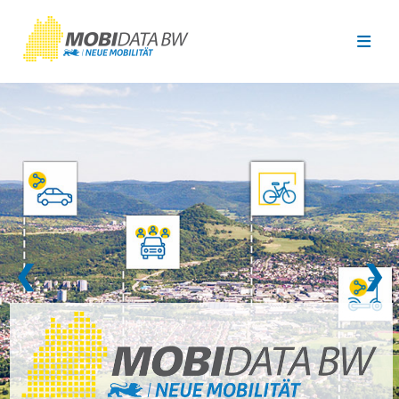
Überspringen zum Hauptinhalt
❮
❯