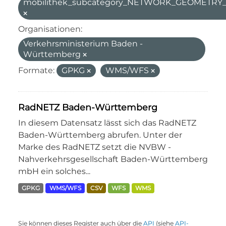
mobilithek_subcategory_NETWORK_GEOMETR
Organisationen:
Verkehrsministerium Baden -
Württemberg
Formate:
GPKG
WMS/WFS
RadNETZ Baden-Württemberg
In diesem Datensatz lässt sich das RadNETZ
Baden-Württemberg abrufen. Unter der
Marke des RadNETZ setzt die NVBW -
Nahverkehrsgesellschaft Baden-Württemberg
mbH ein solches...
GPKG
WMS/WFS
CSV
WFS
WMS
Sie können dieses Register auch über die
API
(siehe
API-