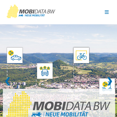
Überspringen zum Hauptinhalt
❮
❯