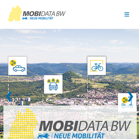
Überspringen zum Hauptinhalt
❮
❯