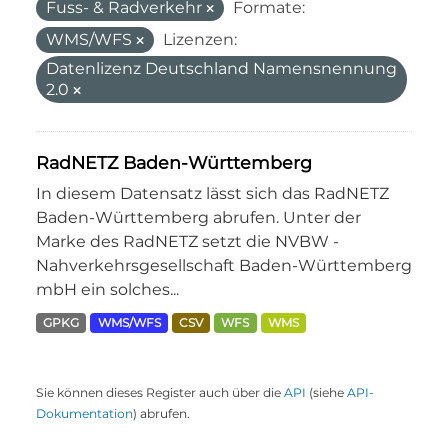
Fuss- & Radverkehr
Formate:
WMS/WFS
Lizenzen:
Datenlizenz Deutschland Namensnennung
2.0
RadNETZ Baden-Württemberg
In diesem Datensatz lässt sich das RadNETZ
Baden-Württemberg abrufen. Unter der
Marke des RadNETZ setzt die NVBW -
Nahverkehrsgesellschaft Baden-Württemberg
mbH ein solches...
GPKG
WMS/WFS
CSV
WFS
WMS
Sie können dieses Register auch über die
API
(siehe
API-
Dokumentation
) abrufen.