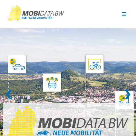
Überspringen zum Hauptinhalt
❮
❯