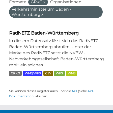
Formate:
GPKG
Organisationen:
Verkehrsministerium Baden -
Württemberg
RadNETZ Baden-Württemberg
In diesem Datensatz lässt sich das RadNETZ
Baden-Württemberg abrufen. Unter der
Marke des RadNETZ setzt die NVBW -
Nahverkehrsgesellschaft Baden-Württemberg
mbH ein solches...
GPKG
WMS/WFS
CSV
WFS
WMS
Sie können dieses Register auch über die
API
(siehe
API-
Dokumentation
) abrufen.