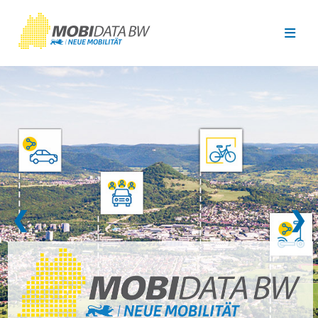
Überspringen zum Hauptinhalt
❮
❯