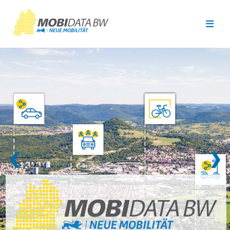
Überspringen zum Hauptinhalt
❮
❯