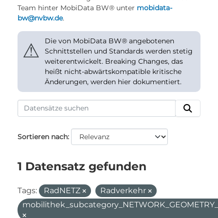
Team hinter MobiData BW® unter
mobidata-
bw@nvbw.de
.
Die von MobiData BW® angebotenen
⚠
Schnittstellen und Standards werden stetig
weiterentwickelt. Breaking Changes, das
heißt nicht-abwärtskompatible kritische
Änderungen, werden hier dokumentiert.
Sortieren nach
1 Datensatz gefunden
Tags:
RadNETZ
Radverkehr
mobilithek_subcategory_NETWORK_GEOMETR