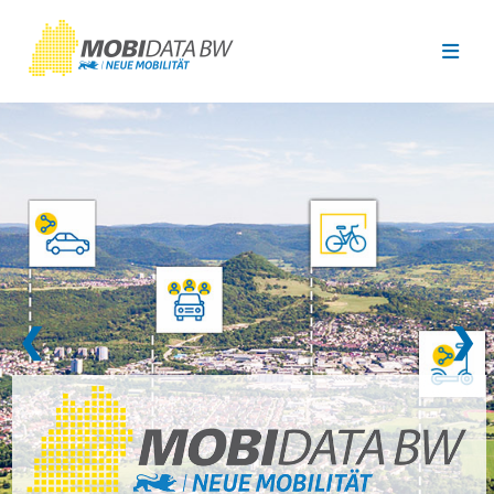
Überspringen zum Hauptinhalt
❮
❯