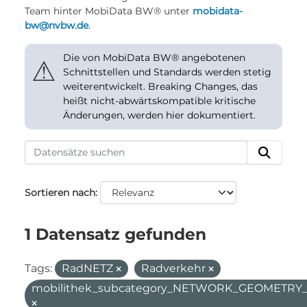
Team hinter MobiData BW® unter
mobidata-
bw@nvbw.de
.
Die von MobiData BW® angebotenen
⚠
Schnittstellen und Standards werden stetig
weiterentwickelt. Breaking Changes, das
heißt nicht-abwärtskompatible kritische
Änderungen, werden hier dokumentiert.
Sortieren nach
1 Datensatz gefunden
Tags:
RadNETZ
Radverkehr
mobilithek_subcategory_NETWORK_GEOMETR