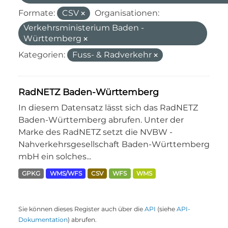
Formate:
CSV
Organisationen:
Verkehrsministerium Baden -
Württemberg
Kategorien:
Fuss- & Radverkehr
RadNETZ Baden-Württemberg
In diesem Datensatz lässt sich das RadNETZ
Baden-Württemberg abrufen. Unter der
Marke des RadNETZ setzt die NVBW -
Nahverkehrsgesellschaft Baden-Württemberg
mbH ein solches...
GPKG
WMS/WFS
CSV
WFS
WMS
Sie können dieses Register auch über die
API
(siehe
API-
Dokumentation
) abrufen.