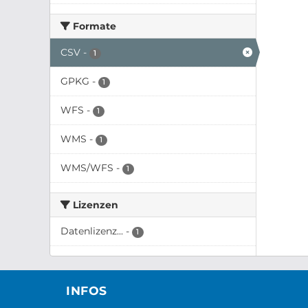
Formate
CSV
-
1
GPKG
-
1
WFS
-
1
WMS
-
1
WMS/WFS
-
1
Lizenzen
Datenlizenz...
-
1
INFOS