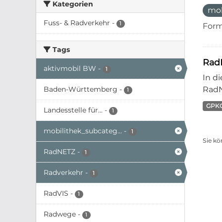
Kategorien
mo
Fuss- & Radverkehr
-
1
Form
Tags
Rad
aktivmobil BW
-
1
In d
Baden-Württemberg
-
RadN
1
GPK
Landesstelle für...
-
1
mobilithek_subcateg...
-
1
Sie kö
RadNETZ
-
1
Radverkehr
-
1
RadVIS
-
1
Radwege
-
1