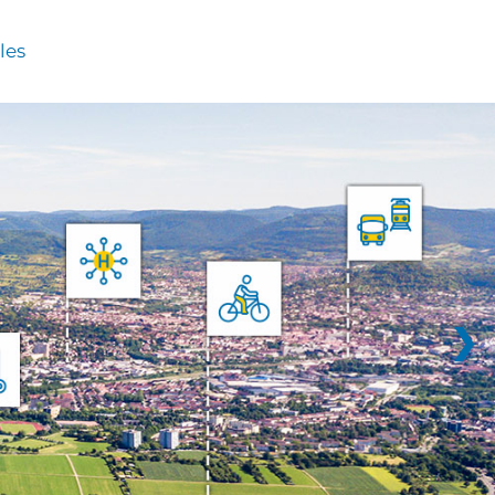
les
❯