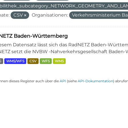
bilithek_subcategory_NETWORK_GEOMETRY_AND_L
ate:
CSV
Organisationen:
Verkehrsministerium B
NETZ Baden-Württemberg
iesem Datensatz lässt sich das RadNETZ Baden-Württem
ETZ setzt die NVBW -Nahverkehrsgesellschaft Baden-W
G
WMS/WFS
CSV
WFS
WMS
nnen dieses Register auch über die
API
(siehe
API-Dokumentation
) abrufen