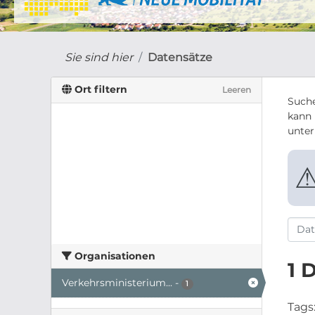
Sie sind hier
Datensätze
Ort filtern
Leeren
Suche
kann 
unte
Organisationen
1 
Verkehrsministerium...
-
1
Tags