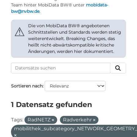
Team hinter MobiData BW® unter
mobidata-
bw@nvbw.de
.
Die von MobiData BW® angebotenen
⚠
Schnittstellen und Standards werden stetig
weiterentwickelt. Breaking Changes, das
heißt nicht-abwärtskompatible kritische
Änderungen, werden hier dokumentiert.
Sortieren nach
1 Datensatz gefunden
Tags:
RadNETZ
Radverkehr
mobilithek_subcategory_NETWORK_GEOMETR