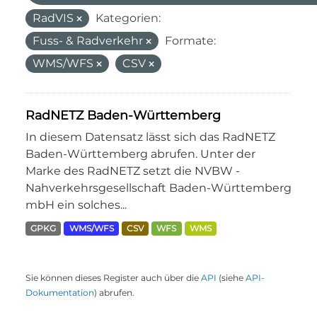
RadVIS
Kategorien:
Fuss- & Radverkehr
Formate:
WMS/WFS
CSV
RadNETZ Baden-Württemberg
In diesem Datensatz lässt sich das RadNETZ
Baden-Württemberg abrufen. Unter der
Marke des RadNETZ setzt die NVBW -
Nahverkehrsgesellschaft Baden-Württemberg
mbH ein solches...
GPKG
WMS/WFS
CSV
WFS
WMS
Sie können dieses Register auch über die
API
(siehe
API-
Dokumentation
) abrufen.