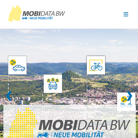
Überspringen zum Hauptinhalt
❮
❯