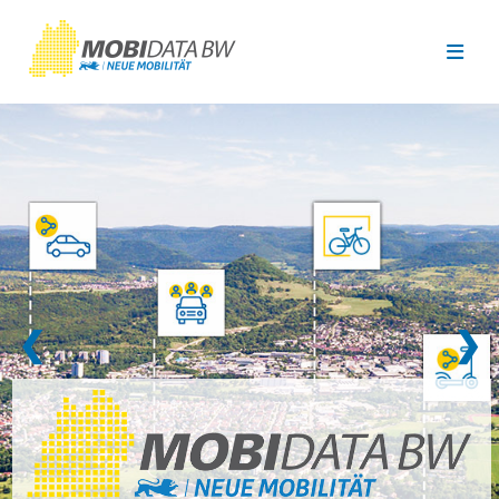
Überspringen zum Hauptinhalt
❮
❯