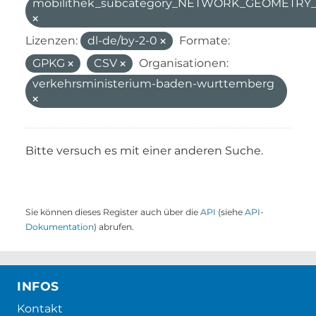
mobilithek_subcategory_NETWORK_GEOMETR
Lizenzen:
dl-de/by-2-0
Formate:
GPKG
CSV
Organisationen:
verkehrsministerium-baden-wurttemberg
Bitte versuch es mit einer anderen Suche.
Sie können dieses Register auch über die
API
(siehe
API-
Dokumentation
) abrufen.
INFOS
Kontakt