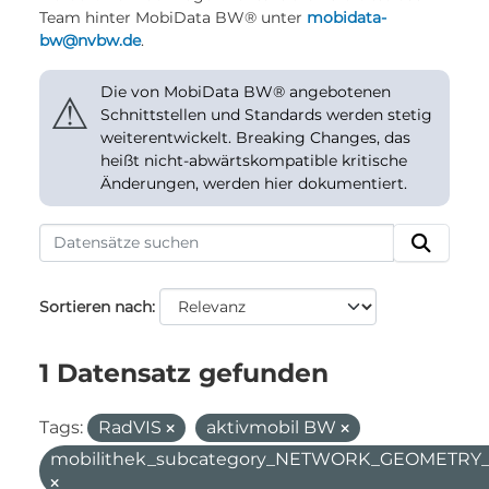
Team hinter MobiData BW® unter
mobidata-
bw@nvbw.de
.
Die von MobiData BW® angebotenen
⚠
Schnittstellen und Standards werden stetig
weiterentwickelt. Breaking Changes, das
heißt nicht-abwärtskompatible kritische
Änderungen, werden hier dokumentiert.
Sortieren nach
1 Datensatz gefunden
Tags:
RadVIS
aktivmobil BW
mobilithek_subcategory_NETWORK_GEOMETR