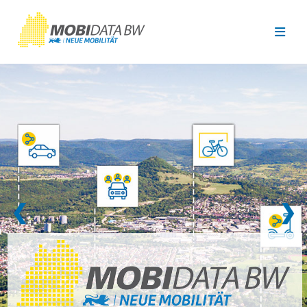
Überspringen zum Hauptinhalt
❮
❯