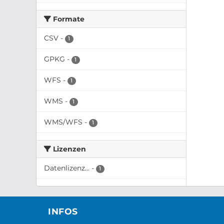
Formate
CSV
-
1
GPKG
-
1
WFS
-
1
WMS
-
1
WMS/WFS
-
1
Lizenzen
Datenlizenz...
-
1
INFOS