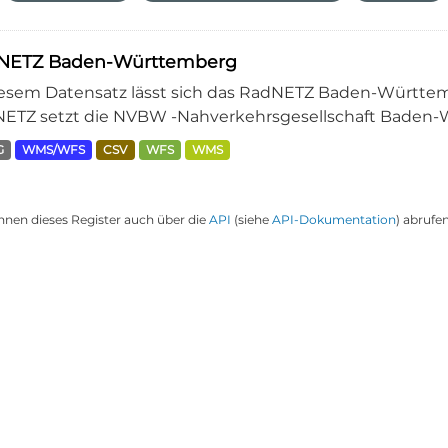
NETZ Baden-Württemberg
iesem Datensatz lässt sich das RadNETZ Baden-Württem
ETZ setzt die NVBW -Nahverkehrsgesellschaft Baden-W
G
WMS/WFS
CSV
WFS
WMS
nnen dieses Register auch über die
API
(siehe
API-Dokumentation
) abrufen