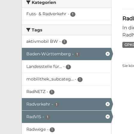
Kategorien
Fuss- & Radverkehr
-
1
Rad
In d
Tags
RadN
aktivmobil BW
-
1
GPK
Baden-Württemberg
-
1
Sie kö
Landesstelle für...
-
1
mobilithek_subcateg...
-
1
RadNETZ
-
1
Radverkehr
-
1
RadVIS
-
1
Radwege
-
1