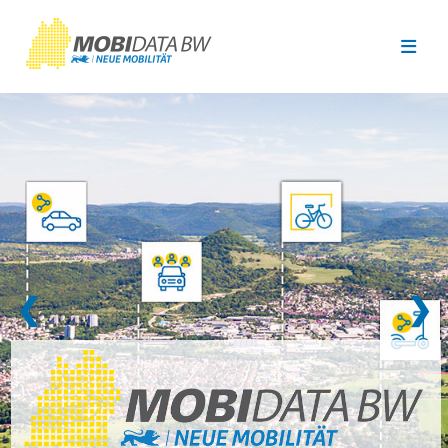
Überspringen zum Hauptinhalt
❮
❯