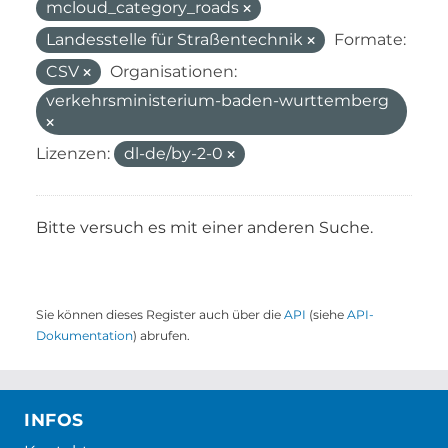
mcloud_category_roads
Landesstelle für Straßentechnik
Formate:
CSV
Organisationen:
verkehrsministerium-baden-wurttemberg
Lizenzen:
dl-de/by-2-0
Bitte versuch es mit einer anderen Suche.
Sie können dieses Register auch über die
API
(siehe
API-
Dokumentation
) abrufen.
INFOS