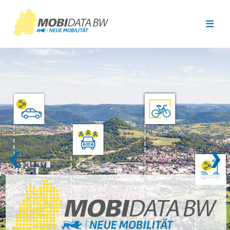
Überspringen zum Hauptinhalt
❮
❯