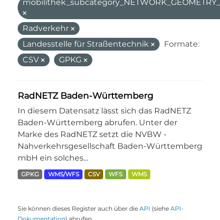
mobilithek_subcategory_NETWORK_GEOMETR
Radverkehr
Landesstelle für Straßentechnik
Formate:
CSV
GPKG
RadNETZ Baden-Württemberg
In diesem Datensatz lässt sich das RadNETZ
Baden-Württemberg abrufen. Unter der
Marke des RadNETZ setzt die NVBW -
Nahverkehrsgesellschaft Baden-Württemberg
mbH ein solches...
GPKG
WMS/WFS
CSV
WFS
WMS
Sie können dieses Register auch über die
API
(siehe
API-
Dokumentation
) abrufen.