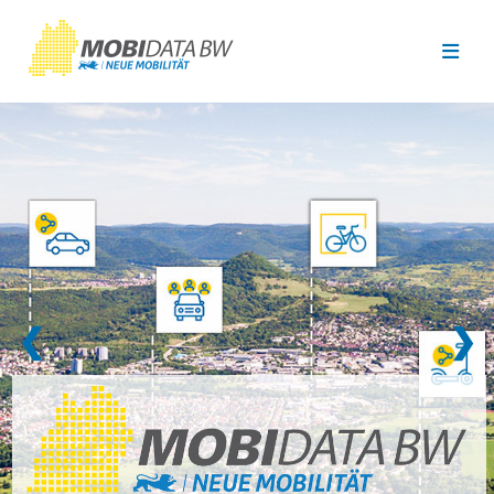
Überspringen zum Hauptinhalt
❮
❯