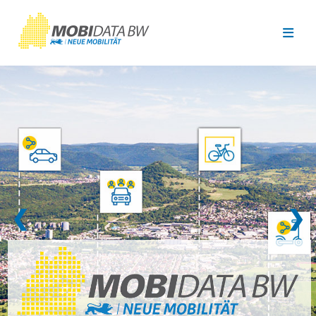
Überspringen zum Hauptinhalt
❮
❯