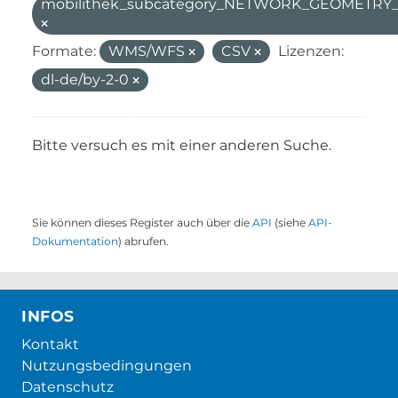
mobilithek_subcategory_NETWORK_GEOMETR
Formate:
WMS/WFS
CSV
Lizenzen:
dl-de/by-2-0
Bitte versuch es mit einer anderen Suche.
Sie können dieses Register auch über die
API
(siehe
API-
Dokumentation
) abrufen.
INFOS
Kontakt
Nutzungsbedingungen
Datenschutz