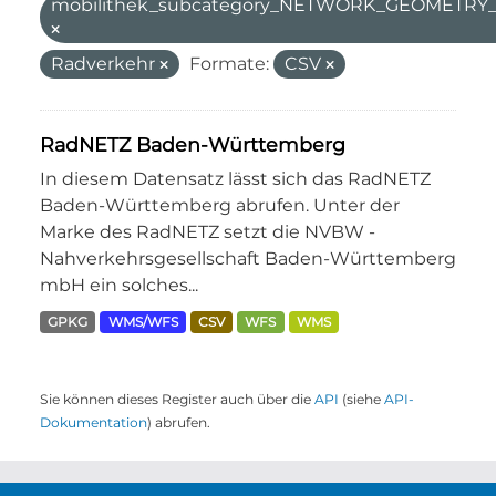
mobilithek_subcategory_NETWORK_GEOMETR
Radverkehr
Formate:
CSV
RadNETZ Baden-Württemberg
In diesem Datensatz lässt sich das RadNETZ
Baden-Württemberg abrufen. Unter der
Marke des RadNETZ setzt die NVBW -
Nahverkehrsgesellschaft Baden-Württemberg
mbH ein solches...
GPKG
WMS/WFS
CSV
WFS
WMS
Sie können dieses Register auch über die
API
(siehe
API-
Dokumentation
) abrufen.