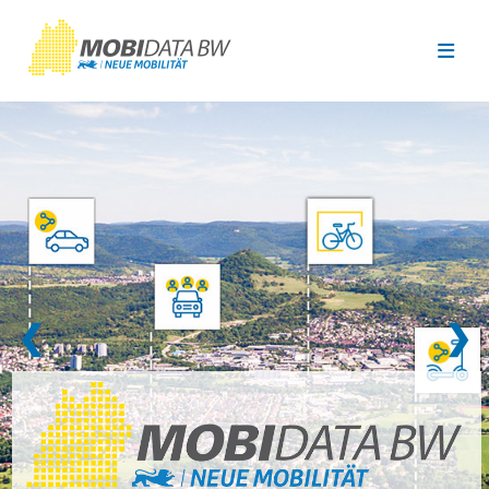
Überspringen zum Hauptinhalt
❮
❯