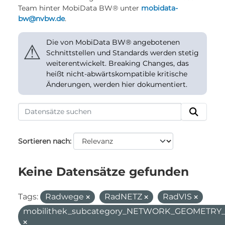
Team hinter MobiData BW® unter
mobidata-
bw@nvbw.de
.
Die von MobiData BW® angebotenen
⚠
Schnittstellen und Standards werden stetig
weiterentwickelt. Breaking Changes, das
heißt nicht-abwärtskompatible kritische
Änderungen, werden hier dokumentiert.
Sortieren nach
Keine Datensätze gefunden
Tags:
Radwege
RadNETZ
RadVIS
mobilithek_subcategory_NETWORK_GEOMETR