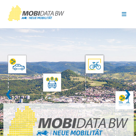
Überspringen zum Hauptinhalt
❮
❯