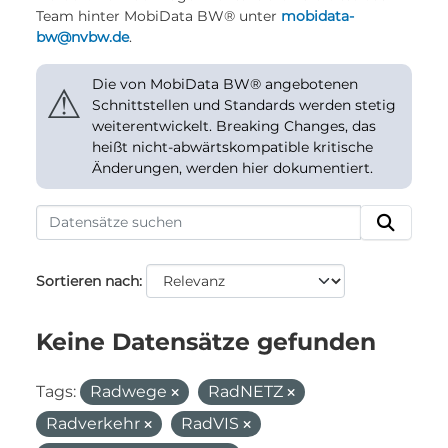
Team hinter MobiData BW® unter
mobidata-
bw@nvbw.de
.
Die von MobiData BW® angebotenen
⚠
Schnittstellen und Standards werden stetig
weiterentwickelt. Breaking Changes, das
heißt nicht-abwärtskompatible kritische
Änderungen, werden hier dokumentiert.
Sortieren nach
Keine Datensätze gefunden
Tags:
Radwege
RadNETZ
Radverkehr
RadVIS