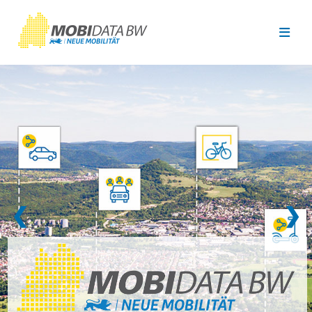
Überspringen zum Hauptinhalt
❮
❯