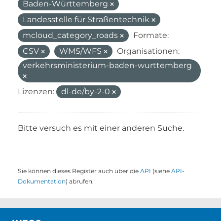
Baden-Württemberg
Landesstelle für Straßentechnik
mcloud_category_roads
Formate:
CSV
WMS/WFS
Organisationen:
verkehrsministerium-baden-wurttemberg
Lizenzen:
dl-de/by-2-0
Bitte versuch es mit einer anderen Suche.
Sie können dieses Register auch über die
API
(siehe
API-
Dokumentation
) abrufen.