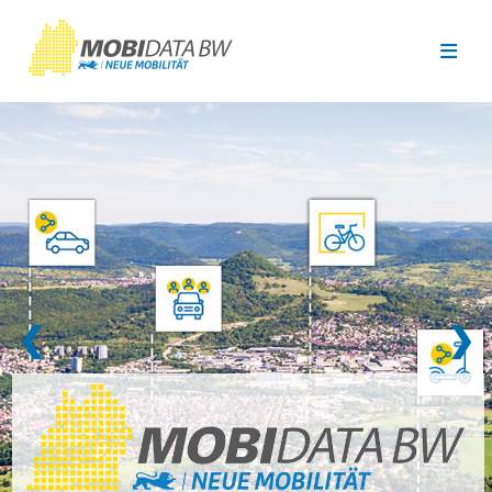
Überspringen zum Hauptinhalt
❮
❯