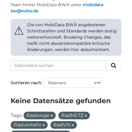
Team hinter MobiData BW® unter
mobidata-
bw@nvbw.de
.
Die von MobiData BW® angebotenen
⚠
Schnittstellen und Standards werden stetig
weiterentwickelt. Breaking Changes, das
heißt nicht-abwärtskompatible kritische
Änderungen, werden hier dokumentiert.
Sortieren nach
Keine Datensätze gefunden
Tags:
Radwege
RadNETZ
Radverkehr
RadVIS