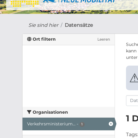
Sie sind hier
Datensätze
Ort filtern
Leeren
Suche
kann 
unte
Organisationen
1 
Verkehrsministerium...
-
1
Tags