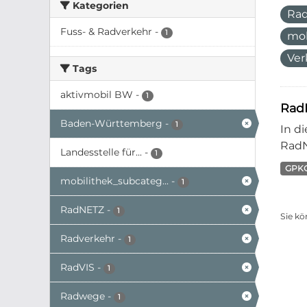
Kategorien
Ra
Fuss- & Radverkehr
-
1
mo
Ver
Tags
aktivmobil BW
-
1
Rad
Baden-Württemberg
-
1
In d
RadN
Landesstelle für...
-
1
GPK
mobilithek_subcateg...
-
1
RadNETZ
-
1
Sie kö
Radverkehr
-
1
RadVIS
-
1
Radwege
-
1