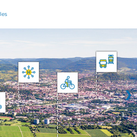
les
❯