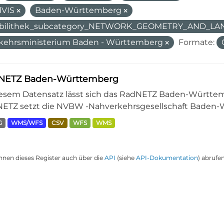
dVIS
Baden-Württemberg
bilithek_subcategory_NETWORK_GEOMETRY_AND_L
kehrsministerium Baden - Württemberg
Formate:
NETZ Baden-Württemberg
iesem Datensatz lässt sich das RadNETZ Baden-Württem
ETZ setzt die NVBW -Nahverkehrsgesellschaft Baden-W
G
WMS/WFS
CSV
WFS
WMS
nnen dieses Register auch über die
API
(siehe
API-Dokumentation
) abrufen