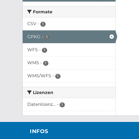
Formate
CSV
-
1
GPKG
-
1
WFS
-
1
WMS
-
1
WMS/WFS
-
1
Lizenzen
Datenlizenz...
-
1
INFOS