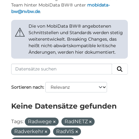
Team hinter MobiData BW® unter
mobidata-
bw@nvbw.de
.
Die von MobiData BW® angebotenen
⚠
Schnittstellen und Standards werden stetig
weiterentwickelt. Breaking Changes, das
heißt nicht-abwärtskompatible kritische
Änderungen, werden hier dokumentiert.
Sortieren nach
Keine Datensätze gefunden
Tags:
Radwege
RadNETZ
Radverkehr
RadVIS