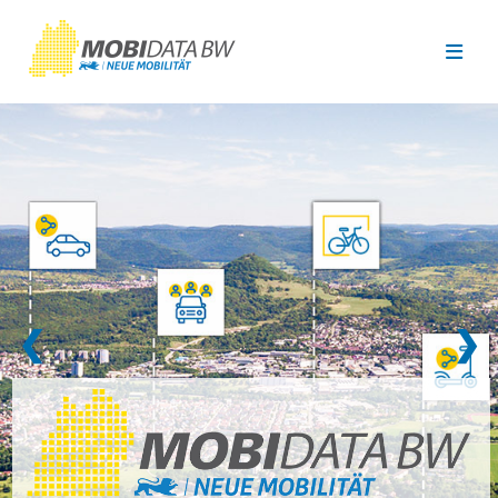
Überspringen zum Hauptinhalt
❮
❯