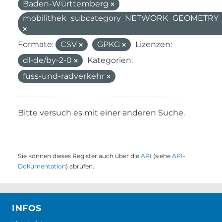
Baden-Württemberg
mobilithek_subcategory_NETWORK_GEOMETR
Formate:
CSV
GPKG
Lizenzen:
dl-de/by-2-0
Kategorien:
fuss-und-radverkehr
Bitte versuch es mit einer anderen Suche.
Sie können dieses Register auch über die
API
(siehe
API-
Dokumentation
) abrufen.
INFOS