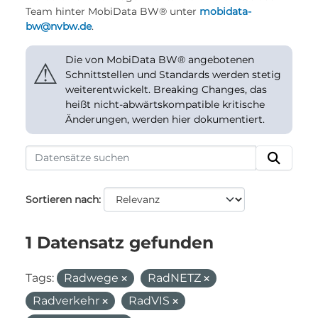
Team hinter MobiData BW® unter
mobidata-
bw@nvbw.de
.
Die von MobiData BW® angebotenen
⚠
Schnittstellen und Standards werden stetig
weiterentwickelt. Breaking Changes, das
heißt nicht-abwärtskompatible kritische
Änderungen, werden hier dokumentiert.
Sortieren nach
1 Datensatz gefunden
Tags:
Radwege
RadNETZ
Radverkehr
RadVIS