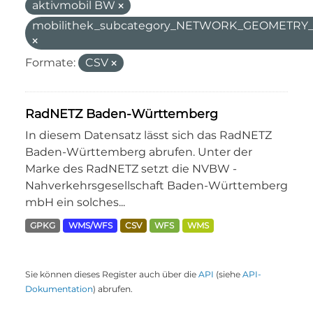
aktivmobil BW
mobilithek_subcategory_NETWORK_GEOMETR
Formate:
CSV
RadNETZ Baden-Württemberg
In diesem Datensatz lässt sich das RadNETZ
Baden-Württemberg abrufen. Unter der
Marke des RadNETZ setzt die NVBW -
Nahverkehrsgesellschaft Baden-Württemberg
mbH ein solches...
GPKG
WMS/WFS
CSV
WFS
WMS
Sie können dieses Register auch über die
API
(siehe
API-
Dokumentation
) abrufen.