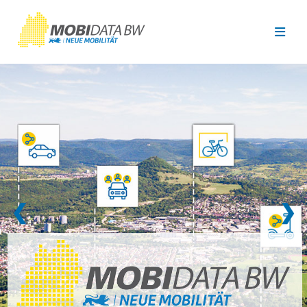
Überspringen zum Hauptinhalt
❮
❯