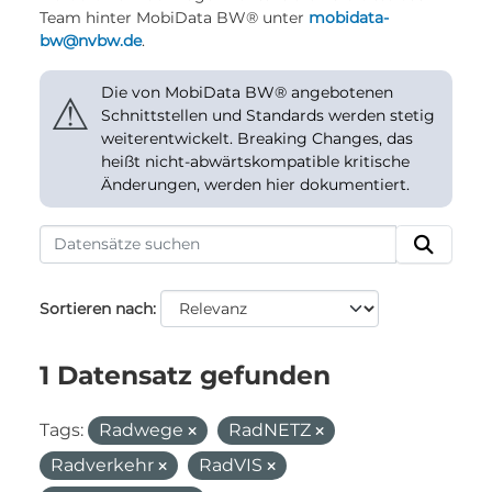
Team hinter MobiData BW® unter
mobidata-
bw@nvbw.de
.
Die von MobiData BW® angebotenen
⚠
Schnittstellen und Standards werden stetig
weiterentwickelt. Breaking Changes, das
heißt nicht-abwärtskompatible kritische
Änderungen, werden hier dokumentiert.
Sortieren nach
1 Datensatz gefunden
Tags:
Radwege
RadNETZ
Radverkehr
RadVIS