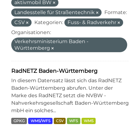
aktivmobil BW
Landesstelle für Straßentechnik
Formate:
CSV
Kategorien:
Fuss- & Radverkehr
Organisationen:
Verkehrsministerium Baden -
Württemberg
RadNETZ Baden-Württemberg
In diesem Datensatz lässt sich das RadNETZ
Baden-Württemberg abrufen. Unter der
Marke des RadNETZ setzt die NVBW -
Nahverkehrsgesellschaft Baden-Württemberg
mbH ein solches...
GPKG
WMS/WFS
CSV
WFS
WMS