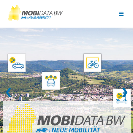
Überspringen zum Hauptinhalt
❮
❯