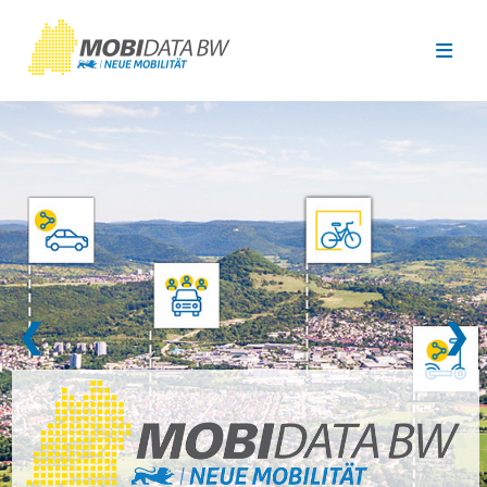
Überspringen zum Hauptinhalt
❮
❯