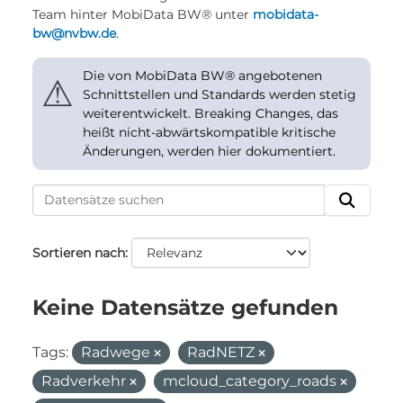
Team hinter MobiData BW® unter
mobidata-
bw@nvbw.de
.
Die von MobiData BW® angebotenen
⚠
Schnittstellen und Standards werden stetig
weiterentwickelt. Breaking Changes, das
heißt nicht-abwärtskompatible kritische
Änderungen, werden hier dokumentiert.
Sortieren nach
Keine Datensätze gefunden
Tags:
Radwege
RadNETZ
Radverkehr
mcloud_category_roads