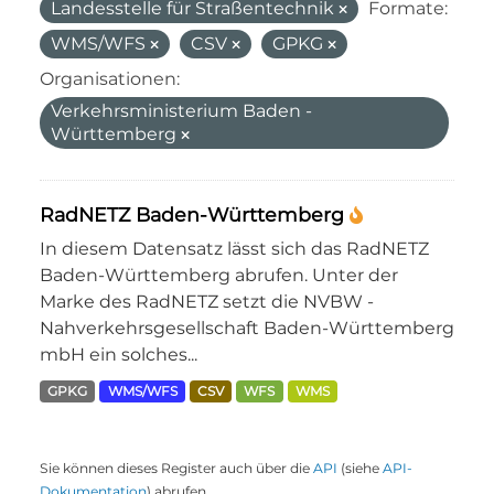
Landesstelle für Straßentechnik
Formate:
WMS/WFS
CSV
GPKG
Organisationen:
Verkehrsministerium Baden -
Württemberg
RadNETZ Baden-Württemberg
In diesem Datensatz lässt sich das RadNETZ
Baden-Württemberg abrufen. Unter der
Marke des RadNETZ setzt die NVBW -
Nahverkehrsgesellschaft Baden-Württemberg
mbH ein solches...
GPKG
WMS/WFS
CSV
WFS
WMS
Sie können dieses Register auch über die
API
(siehe
API-
Dokumentation
) abrufen.