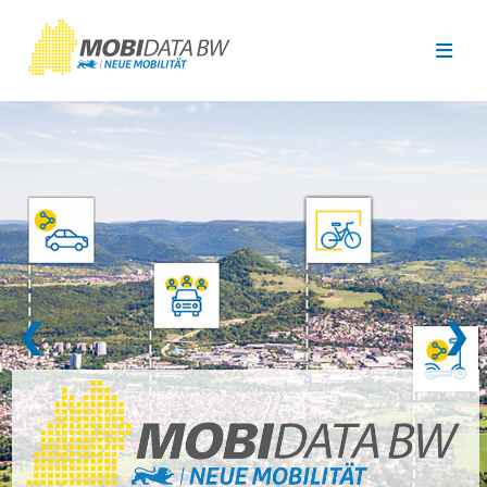
Überspringen zum Hauptinhalt
❮
❯