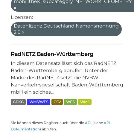
mobilithek_subcategory_NETWORK_GEOMETR
Lizenzen:
Datenlizenz Deutschland Namensnennung
2.0
RadNETZ Baden-Württemberg
In diesem Datensatz lässt sich das RadNETZ
Baden-Württemberg abrufen. Unter der
Marke des RadNETZ setzt die NVBW -
Nahverkehrsgesellschaft Baden-Württemberg
mbH ein solches...
GPKG
WMS/WFS
CSV
WFS
WMS
Sie können dieses Register auch über die
API
(siehe
API-
Dokumentation
) abrufen.