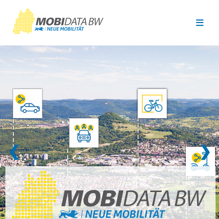
Überspringen zum Hauptinhalt
❮
❯