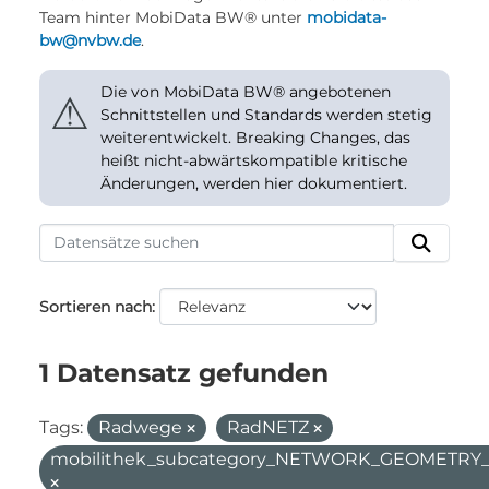
Team hinter MobiData BW® unter
mobidata-
bw@nvbw.de
.
Die von MobiData BW® angebotenen
⚠
Schnittstellen und Standards werden stetig
weiterentwickelt. Breaking Changes, das
heißt nicht-abwärtskompatible kritische
Änderungen, werden hier dokumentiert.
Sortieren nach
1 Datensatz gefunden
Tags:
Radwege
RadNETZ
mobilithek_subcategory_NETWORK_GEOMETR