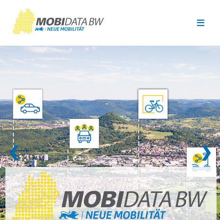
Überspringen zum Hauptinhalt
❮
❯