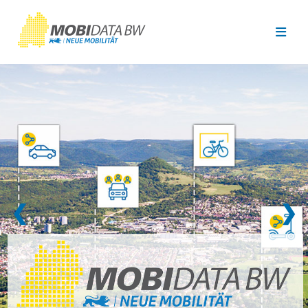
Überspringen zum Hauptinhalt
❮
❯