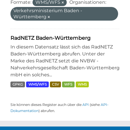
Formate:
WMS/WFS
Organisationen:
Verkehrsministerium Baden -
Württemberg
RadNETZ Baden-Württemberg
In diesem Datensatz lässt sich das RadNETZ
Baden-Württemberg abrufen. Unter der
Marke des RadNETZ setzt die NVBW -
Nahverkehrsgesellschaft Baden-Württemberg
mbH ein solches...
GPKG
WMS/WFS
CSV
WFS
WMS
Sie können dieses Register auch über die
API
(siehe
API-
Dokumentation
) abrufen.