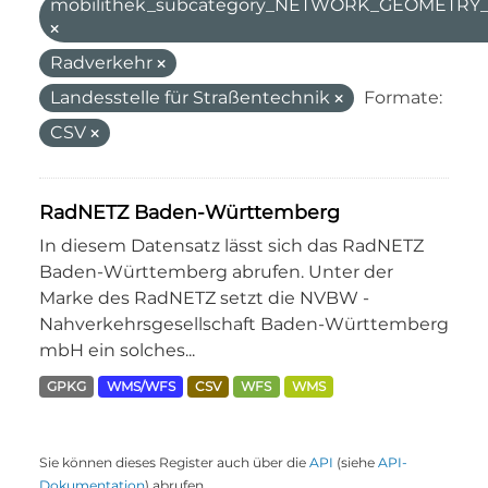
mobilithek_subcategory_NETWORK_GEOMETR
Radverkehr
Landesstelle für Straßentechnik
Formate:
CSV
RadNETZ Baden-Württemberg
In diesem Datensatz lässt sich das RadNETZ
Baden-Württemberg abrufen. Unter der
Marke des RadNETZ setzt die NVBW -
Nahverkehrsgesellschaft Baden-Württemberg
mbH ein solches...
GPKG
WMS/WFS
CSV
WFS
WMS
Sie können dieses Register auch über die
API
(siehe
API-
Dokumentation
) abrufen.