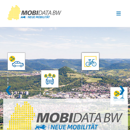
Überspringen zum Hauptinhalt
❮
❯