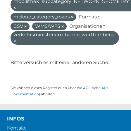
mobilithek_subcategory_NETWORK_GEOMETR
mcloud_category_roads
Formate:
CSV
WMS/WFS
Organisationen:
verkehrsministerium-baden-wurttemberg
Bitte versuch es mit einer anderen Suche.
Sie können dieses Register auch über die
API
(siehe
API-
Dokumentation
) abrufen.
INFOS
Kontakt