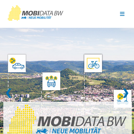
Überspringen zum Hauptinhalt
❮
❯