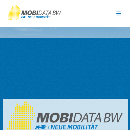
Überspringen zum Hauptinhalt
❮
❯