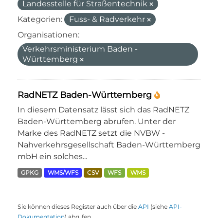
Landesstelle für Straßentechnik
Kategorien:
Fuss- & Radverkehr
Organisationen:
Verkehrsministerium Baden -
Württemberg
RadNETZ Baden-Württemberg
In diesem Datensatz lässt sich das RadNETZ
Baden-Württemberg abrufen. Unter der
Marke des RadNETZ setzt die NVBW -
Nahverkehrsgesellschaft Baden-Württemberg
mbH ein solches...
GPKG
WMS/WFS
CSV
WFS
WMS
Sie können dieses Register auch über die
API
(siehe
API-
Dokumentation
) abrufen.