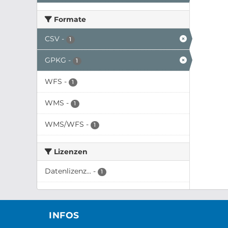
Formate
CSV
-
1
GPKG
-
1
WFS
-
1
WMS
-
1
WMS/WFS
-
1
Lizenzen
Datenlizenz...
-
1
INFOS