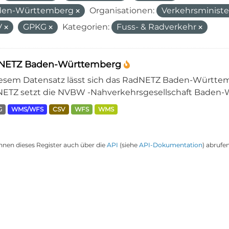
den-Württemberg
Organisationen:
Verkehrsminist
V
GPKG
Kategorien:
Fuss- & Radverkehr
NETZ Baden-Württemberg
iesem Datensatz lässt sich das RadNETZ Baden-Württem
ETZ setzt die NVBW -Nahverkehrsgesellschaft Baden-W
G
WMS/WFS
CSV
WFS
WMS
nnen dieses Register auch über die
API
(siehe
API-Dokumentation
) abrufen