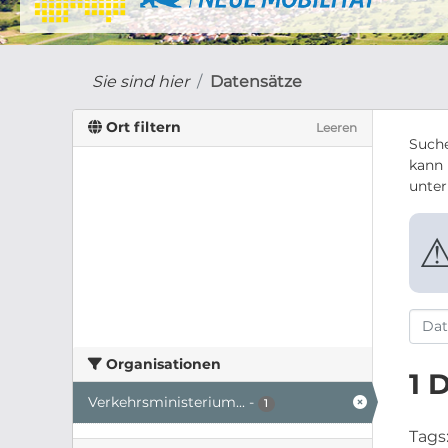
Sie sind hier
Datensätze
Ort filtern
Leeren
Suche
kann 
unte
Organisationen
1 
Verkehrsministerium...
-
1
Tags