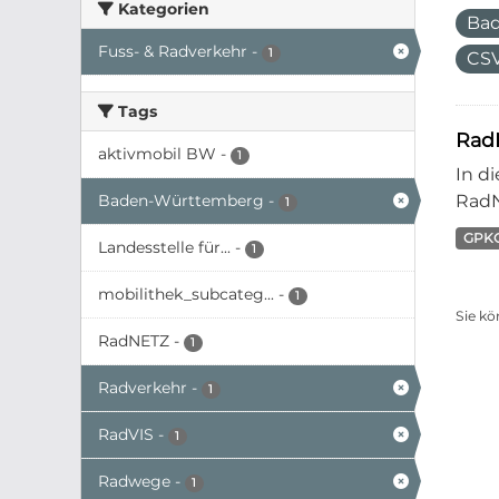
Kategorien
Ba
Fuss- & Radverkehr
-
1
CS
Tags
Rad
aktivmobil BW
-
1
In d
Baden-Württemberg
-
RadN
1
GPK
Landesstelle für...
-
1
mobilithek_subcateg...
-
1
Sie kö
RadNETZ
-
1
Radverkehr
-
1
RadVIS
-
1
Radwege
-
1