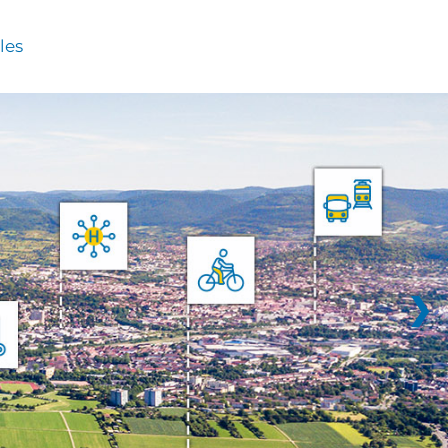
les
❯