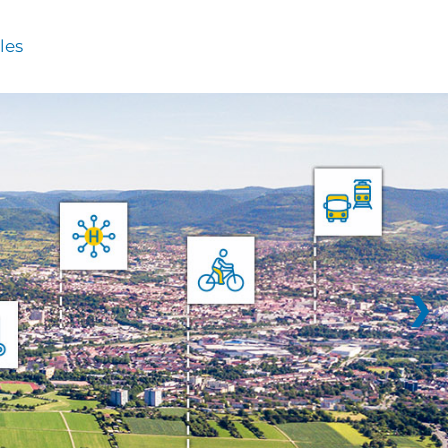
les
❯