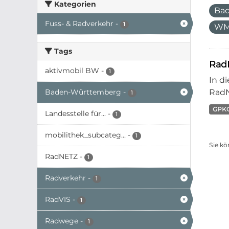
Kategorien
Ba
Fuss- & Radverkehr
-
1
WM
Tags
Rad
aktivmobil BW
-
1
In d
Baden-Württemberg
-
RadN
1
GPK
Landesstelle für...
-
1
mobilithek_subcateg...
-
1
Sie kö
RadNETZ
-
1
Radverkehr
-
1
RadVIS
-
1
Radwege
-
1