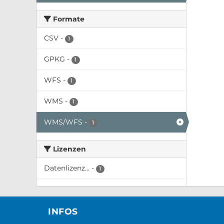
Formate
CSV
-
1
GPKG
-
1
WFS
-
1
WMS
-
1
WMS/WFS
-
1
Lizenzen
Datenlizenz...
-
1
INFOS