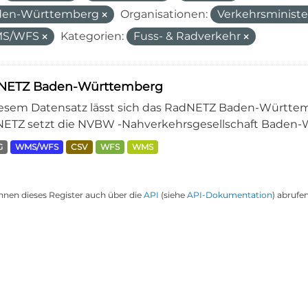
den-Württemberg
Organisationen:
Verkehrsminist
S/WFS
Kategorien:
Fuss- & Radverkehr
NETZ Baden-Württemberg
iesem Datensatz lässt sich das RadNETZ Baden-Württem
ETZ setzt die NVBW -Nahverkehrsgesellschaft Baden-W
G
WMS/WFS
CSV
WFS
WMS
nnen dieses Register auch über die
API
(siehe
API-Dokumentation
) abrufen