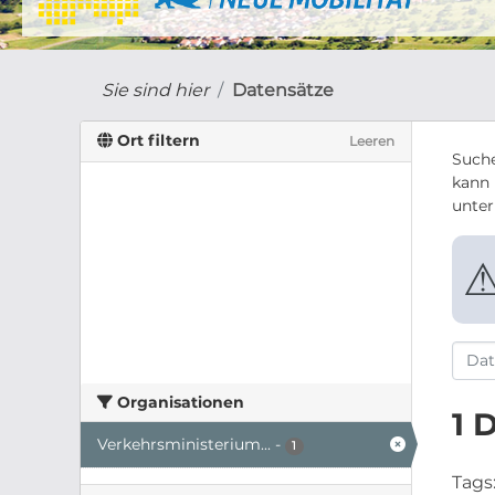
Sie sind hier
Datensätze
Ort filtern
Leeren
Suche
kann 
unte
Organisationen
1 
Verkehrsministerium...
-
1
Tags