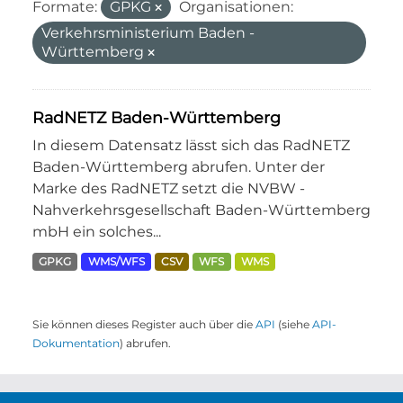
Formate:
GPKG
Organisationen:
Verkehrsministerium Baden -
Württemberg
RadNETZ Baden-Württemberg
In diesem Datensatz lässt sich das RadNETZ
Baden-Württemberg abrufen. Unter der
Marke des RadNETZ setzt die NVBW -
Nahverkehrsgesellschaft Baden-Württemberg
mbH ein solches...
GPKG
WMS/WFS
CSV
WFS
WMS
Sie können dieses Register auch über die
API
(siehe
API-
Dokumentation
) abrufen.