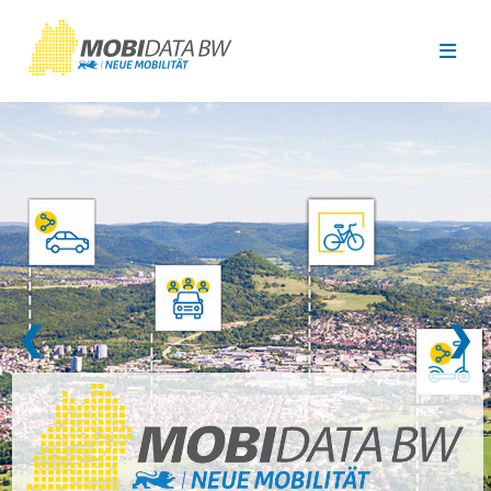
Überspringen zum Hauptinhalt
❮
❯